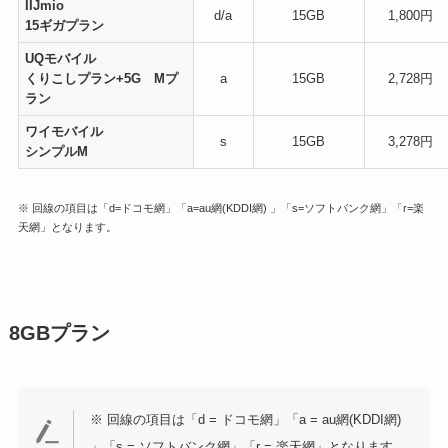
IIJmio
d/a
15GB
1,800円
15ギガプラン
UQモバイル
くりこしプラン+5G Mプ
a
15GB
2,728円
ラン
ワイモバイル
s
15GB
3,278円
シンプルM
※ 回線の項目は「d=ドコモ網」「a=au網(KDDI網) 」「s=ソフトバンク網」「r=楽
天網」となります。
8GBプラン
※ 回線の項目は「d = ドコモ網」「a = au網(KDDI網)
」「s = ソフトバンク網」「r = 楽天網」となります。