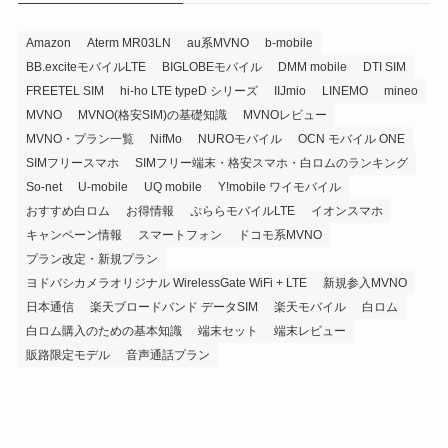
Amazon
Aterm MR03LN
au系MVNO
b-mobile
BB.exciteモバイルLTE
BIGLOBEモバイル
DMM mobile
DTI SIM
FREETEL SIM
hi-ho LTE typeD シリーズ
IIJmio
LINEMO
mineo
MVNO
MVNO(格安SIM)の基礎知識
MVNOレビュー
MVNO・プラン一覧
NifMo
NUROモバイル
OCN モバイル ONE
SIMフリースマホ
SIMフリー端末・格安スマホ・白ロムのランキング
So-net
U-mobile
UQ mobile
Y!mobile ワイモバイル
おすすめ白ロム
お得情報
ぷららモバイルLTE
イオンスマホ
キャンペーン情報
スマートフォン
ドコモ系MVNO
プラン改定・新規プラン
ヨドバシカメラオリジナル WirelessGate WiFi + LTE
新規参入MVNO
日本通信
楽天ブロードバンド データSIM
楽天モバイル
白ロム
白ロム購入のための基本知識
端末セット
端末レビュー
販路限定モデル
音声通話プラン