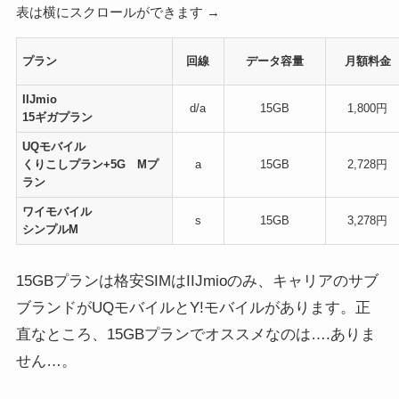
表は横にスクロールができます →
プラン
回線
データ容量
月額料金
IIJmio
d/a
15GB
1,800円
15ギガプラン
UQモバイル
くりこしプラン+5G Mプ
a
15GB
2,728円
ラン
ワイモバイル
s
15GB
3,278円
シンプルM
15GBプランは格安SIMはIIJmioのみ、キャリアのサブ
ブランドがUQモバイルとY!モバイルがあります。正
直なところ、15GBプランでオススメなのは….ありま
せん…。