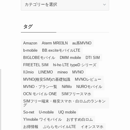
カ
テ
ゴ
リ
タグ
ー
Amazon
Aterm MR03LN
au系MVNO
b-mobile
BB.exciteモバイルLTE
BIGLOBEモバイル
DMM mobile
DTI SIM
FREETEL SIM
hi-ho LTE typeD シリーズ
IIJmio
LINEMO
mineo
MVNO
MVNO(格安SIM)の基礎知識
MVNOレビュー
MVNO・プラン一覧
NifMo
NUROモバイル
OCN モバイル ONE
SIMフリースマホ
SIMフリー端末・格安スマホ・白ロムのランキン
グ
So-net
U-mobile
UQ mobile
Y!mobile ワイモバイル
おすすめ白ロム
お得情報
ぷららモバイルLTE
イオンスマホ