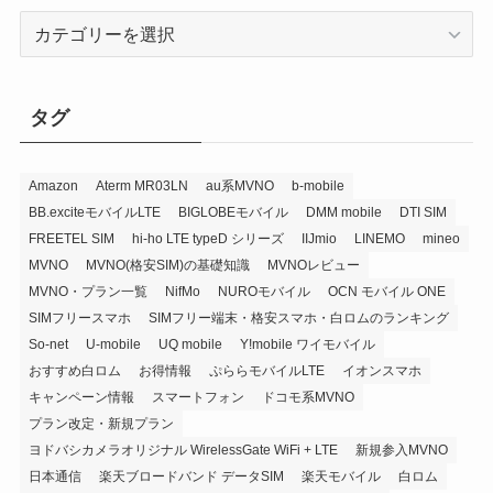
カ
テ
ゴ
リ
タグ
ー
Amazon
Aterm MR03LN
au系MVNO
b-mobile
BB.exciteモバイルLTE
BIGLOBEモバイル
DMM mobile
DTI SIM
FREETEL SIM
hi-ho LTE typeD シリーズ
IIJmio
LINEMO
mineo
MVNO
MVNO(格安SIM)の基礎知識
MVNOレビュー
MVNO・プラン一覧
NifMo
NUROモバイル
OCN モバイル ONE
SIMフリースマホ
SIMフリー端末・格安スマホ・白ロムのランキング
So-net
U-mobile
UQ mobile
Y!mobile ワイモバイル
おすすめ白ロム
お得情報
ぷららモバイルLTE
イオンスマホ
キャンペーン情報
スマートフォン
ドコモ系MVNO
プラン改定・新規プラン
ヨドバシカメラオリジナル WirelessGate WiFi + LTE
新規参入MVNO
日本通信
楽天ブロードバンド データSIM
楽天モバイル
白ロム