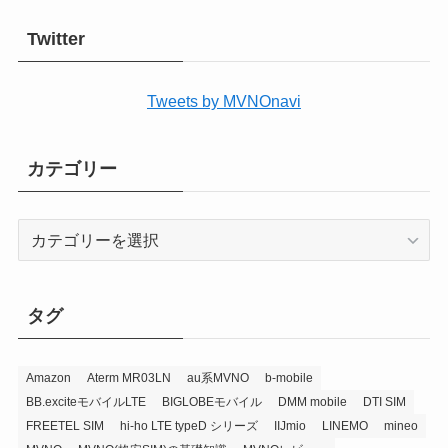
Twitter
Tweets by MVNOnavi
カテゴリー
カ
テ
ゴ
リ
タグ
ー
Amazon
Aterm MR03LN
au系MVNO
b-mobile
BB.exciteモバイルLTE
BIGLOBEモバイル
DMM mobile
DTI SIM
FREETEL SIM
hi-ho LTE typeD シリーズ
IIJmio
LINEMO
mineo