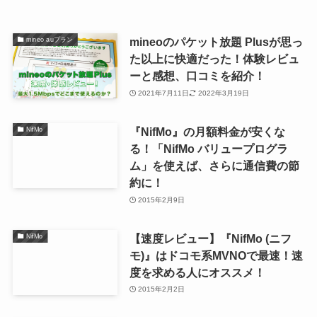
mineoのパケット放題 Plusが思っ
mineo auプラン
た以上に快適だった！体験レビュ
ーと感想、口コミを紹介！
2021年7月11日
2022年3月19日
『NifMo』の月額料金が安くな
NifMo
る！「NifMo バリュープログラ
ム」を使えば、さらに通信費の節
約に！
2015年2月9日
【速度レビュー】『NifMo (ニフ
NifMo
モ)』はドコモ系MVNOで最速！速
度を求める人にオススメ！
2015年2月2日