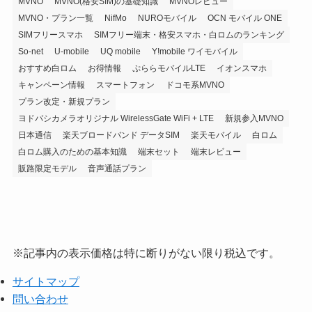
MVNO
MVNO(格安SIM)の基礎知識
MVNOレビュー
MVNO・プラン一覧
NifMo
NUROモバイル
OCN モバイル ONE
SIMフリースマホ
SIMフリー端末・格安スマホ・白ロムのランキング
So-net
U-mobile
UQ mobile
Y!mobile ワイモバイル
おすすめ白ロム
お得情報
ぷららモバイルLTE
イオンスマホ
キャンペーン情報
スマートフォン
ドコモ系MVNO
プラン改定・新規プラン
ヨドバシカメラオリジナル WirelessGate WiFi + LTE
新規参入MVNO
日本通信
楽天ブロードバンド データSIM
楽天モバイル
白ロム
白ロム購入のための基本知識
端末セット
端末レビュー
販路限定モデル
音声通話プラン
※記事内の表示価格は特に断りがない限り税込です。
サイトマップ
問い合わせ