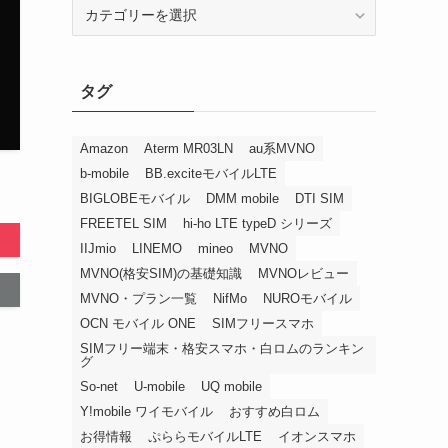
カ
テ
ゴ
リ
タグ
ー
Amazon
Aterm MR03LN
au系MVNO
b-mobile
BB.exciteモバイルLTE
BIGLOBEモバイル
DMM mobile
DTI SIM
FREETEL SIM
hi-ho LTE typeD シリーズ
IIJmio
LINEMO
mineo
MVNO
MVNO(格安SIM)の基礎知識
MVNOレビュー
MVNO・プラン一覧
NifMo
NUROモバイル
OCN モバイル ONE
SIMフリースマホ
SIMフリー端末・格安スマホ・白ロムのランキン
グ
So-net
U-mobile
UQ mobile
Y!mobile ワイモバイル
おすすめ白ロム
お得情報
ぷららモバイルLTE
イオンスマホ