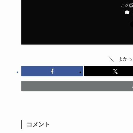
この
よかっ
コメント