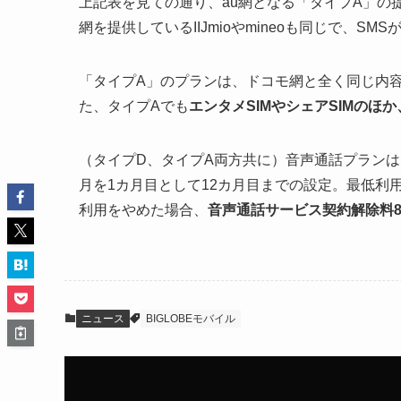
上記表を見ての通り、au網となる「タイプA」の提
網を提供しているIIJmioやmineoも同じで、S
「タイプA」のプランは、ドコモ網と全く同じ内
た、タイプAでも
エンタメSIMやシェアSIMの
（タイプD、タイプA両方共に）音声通話プラン
月を1カ月目として12カ月目までの設定。最低利用
利用をやめた場合、
音声通話サービス契約解除料8,
ニュース
BIGLOBEモバイル