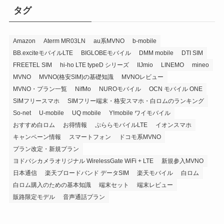
リ
タグ
ー
Amazon
Aterm MR03LN
au系MVNO
b-mobile
BB.exciteモバイルLTE
BIGLOBEモバイル
DMM mobile
DTI SIM
FREETEL SIM
hi-ho LTE typeD シリーズ
IIJmio
LINEMO
mineo
MVNO
MVNO(格安SIM)の基礎知識
MVNOレビュー
MVNO・プラン一覧
NifMo
NUROモバイル
OCN モバイル ONE
SIMフリースマホ
SIMフリー端末・格安スマホ・白ロムのランキング
So-net
U-mobile
UQ mobile
Y!mobile ワイモバイル
おすすめ白ロム
お得情報
ぷららモバイルLTE
イオンスマホ
キャンペーン情報
スマートフォン
ドコモ系MVNO
プラン改定・新規プラン
ヨドバシカメラオリジナル WirelessGate WiFi + LTE
新規参入MVNO
日本通信
楽天ブロードバンド データSIM
楽天モバイル
白ロム
白ロム購入のための基本知識
端末セット
端末レビュー
販路限定モデル
音声通話プラン