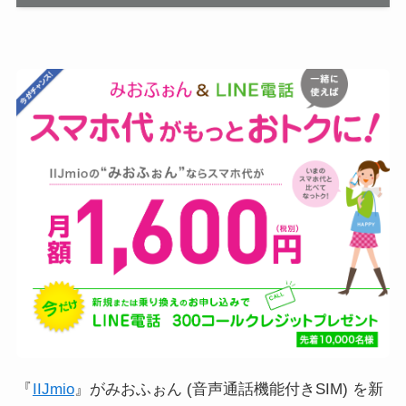
『
IIJmio
』がみおふぉん (音声通話機能付きSIM) を新