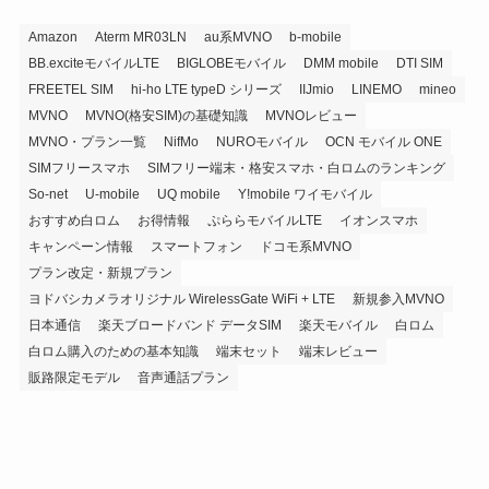
Amazon
Aterm MR03LN
au系MVNO
b-mobile
BB.exciteモバイルLTE
BIGLOBEモバイル
DMM mobile
DTI SIM
FREETEL SIM
hi-ho LTE typeD シリーズ
IIJmio
LINEMO
mineo
MVNO
MVNO(格安SIM)の基礎知識
MVNOレビュー
MVNO・プラン一覧
NifMo
NUROモバイル
OCN モバイル ONE
SIMフリースマホ
SIMフリー端末・格安スマホ・白ロムのランキング
So-net
U-mobile
UQ mobile
Y!mobile ワイモバイル
おすすめ白ロム
お得情報
ぷららモバイルLTE
イオンスマホ
キャンペーン情報
スマートフォン
ドコモ系MVNO
プラン改定・新規プラン
ヨドバシカメラオリジナル WirelessGate WiFi + LTE
新規参入MVNO
日本通信
楽天ブロードバンド データSIM
楽天モバイル
白ロム
白ロム購入のための基本知識
端末セット
端末レビュー
販路限定モデル
音声通話プラン