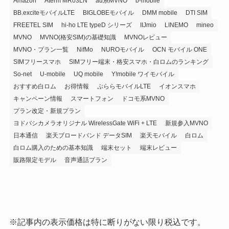
Amazon
Aterm MR03LN
au系MVNO
b-mobile
BB.exciteモバイルLTE
BIGLOBEモバイル
DMM mobile
DTI SIM
FREETEL SIM
hi-ho LTE typeD シリーズ
IIJmio
LINEMO
mineo
MVNO
MVNO(格安SIM)の基礎知識
MVNOレビュー
MVNO・プラン一覧
NifMo
NUROモバイル
OCN モバイル ONE
SIMフリースマホ
SIMフリー端末・格安スマホ・白ロムのランキング
So-net
U-mobile
UQ mobile
Y!mobile ワイモバイル
おすすめ白ロム
お得情報
ぷららモバイルLTE
イオンスマホ
キャンペーン情報
スマートフォン
ドコモ系MVNO
プラン改定・新規プラン
ヨドバシカメラオリジナル WirelessGate WiFi + LTE
新規参入MVNO
日本通信
楽天ブロードバンド データSIM
楽天モバイル
白ロム
白ロム購入のための基本知識
端末セット
端末レビュー
販路限定モデル
音声通話プラン
※記事内の表示価格は特に断りがない限り税込です。