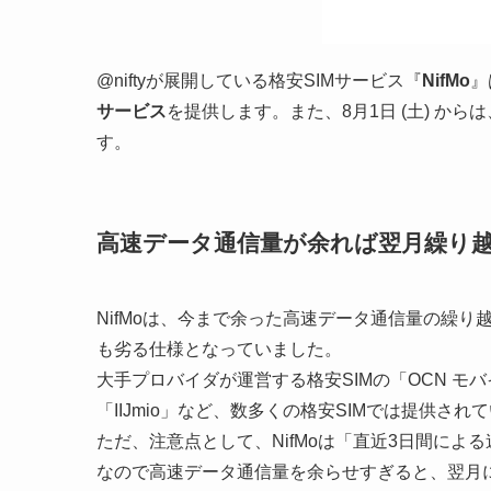
@niftyが展開している格安SIMサービス『
NifMo
』
サービス
を提供します。また、8月1日 (土) か
す。
高速データ通信量が余れば翌月繰り
NifMoは、今まで余った高速データ通信量の繰り
も劣る仕様となっていました。
大手プロバイダが運営する格安SIMの「OCN モバイル
「IIJmio」など、数多くの格安SIMでは提供さ
ただ、注意点として、NifMoは「直近3日間によ
なので高速データ通信量を余らせすぎると、翌月