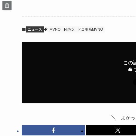
ニュース
MVNO
NifMo
ドコモ系MVNO
この
よかっ