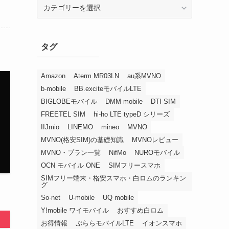
カ
テ
ゴ
リ
タグ
ー
Amazon
Aterm MR03LN
au系MVNO
b-mobile
BB.exciteモバイルLTE
BIGLOBEモバイル
DMM mobile
DTI SIM
FREETEL SIM
hi-ho LTE typeD シリーズ
IIJmio
LINEMO
mineo
MVNO
MVNO(格安SIM)の基礎知識
MVNOレビュー
MVNO・プラン一覧
NifMo
NUROモバイル
OCN モバイル ONE
SIMフリースマホ
SIMフリー端末・格安スマホ・白ロムのランキン
グ
So-net
U-mobile
UQ mobile
Y!mobile ワイモバイル
おすすめ白ロム
お得情報
ぷららモバイルLTE
イオンスマホ